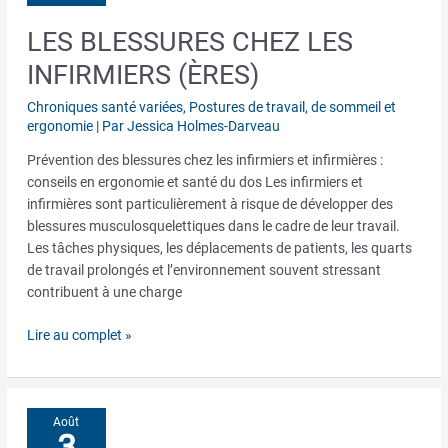
LES BLESSURES CHEZ LES
Les
blessures
INFIRMIERS (ÈRES)
chez
les
Chroniques santé variées
,
Postures de travail, de sommeil et
infirmiers
ergonomie
| Par
Jessica Holmes-Darveau
(ères)
Prévention des blessures chez les infirmiers et infirmières :
conseils en ergonomie et santé du dos Les infirmiers et
infirmières sont particulièrement à risque de développer des
blessures musculosquelettiques dans le cadre de leur travail.
Les tâches physiques, les déplacements de patients, les quarts
de travail prolongés et l’environnement souvent stressant
contribuent à une charge
Lire au complet »
Août
3