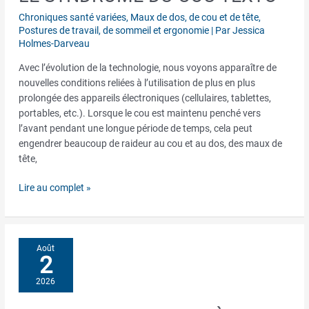
syndrome
Chroniques santé variées
,
Maux de dos, de cou et de tête
,
du
Postures de travail, de sommeil et ergonomie
| Par
Jessica
cou
Holmes-Darveau
texto
Avec l’évolution de la technologie, nous voyons apparaître de
nouvelles conditions reliées à l’utilisation de plus en plus
prolongée des appareils électroniques (cellulaires, tablettes,
portables, etc.). Lorsque le cou est maintenu penché vers
l’avant pendant une longue période de temps, cela peut
engendrer beaucoup de raideur au cou et au dos, des maux de
tête,
Lire au complet »
Août
2
2026