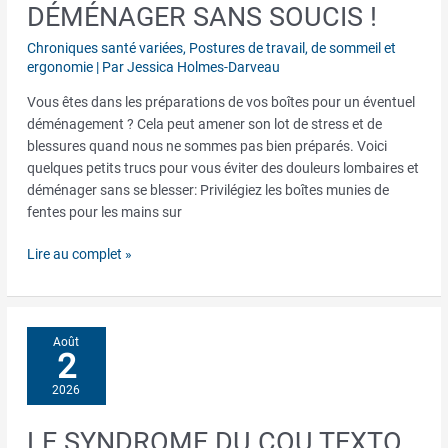
DÉMÉNAGER SANS SOUCIS !
Déménager
sans
Chroniques santé variées
,
Postures de travail, de sommeil et
soucis
ergonomie
| Par
Jessica Holmes-Darveau
!
Vous êtes dans les préparations de vos boîtes pour un éventuel
déménagement ? Cela peut amener son lot de stress et de
blessures quand nous ne sommes pas bien préparés. Voici
quelques petits trucs pour vous éviter des douleurs lombaires et
déménager sans se blesser: Privilégiez les boîtes munies de
fentes pour les mains sur
Lire au complet »
Août
2
2026
LE SYNDROME DU COU TEXTO
Le