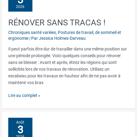
2026
RÉNOVER SANS TRACAS !
Rénover
sans
Chroniques santé variées
,
Postures de travail, de sommeil et
tracas
ergonomie
| Par
Jessica Holmes-Darveau
!
Il peut parfois être dur de travailler dans une même position sur
une période prolongée. Voici quelques conseils pour rénover
sans se blesser : Avant et après, étirez les régions qui sont
sollicités lors de vos travaux de rénovation. Utilisez un
escabeau pour les travaux en hauteur afin de ne pas avoir à
maintenir vos bras
Lire au complet »
Août
3
2026