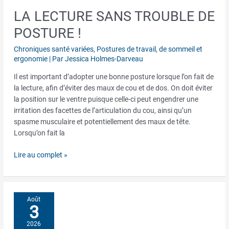
LA LECTURE SANS TROUBLE DE
La
lecture
POSTURE !
sans
trouble
Chroniques santé variées
,
Postures de travail, de sommeil et
de
ergonomie
| Par
Jessica Holmes-Darveau
posture !
Il est important d’adopter une bonne posture lorsque l’on fait de
la lecture, afin d’éviter des maux de cou et de dos. On doit éviter
la position sur le ventre puisque celle-ci peut engendrer une
irritation des facettes de l’articulation du cou, ainsi qu’un
spasme musculaire et potentiellement des maux de tête.
Lorsqu’on fait la
Lire au complet »
Août
3
2026