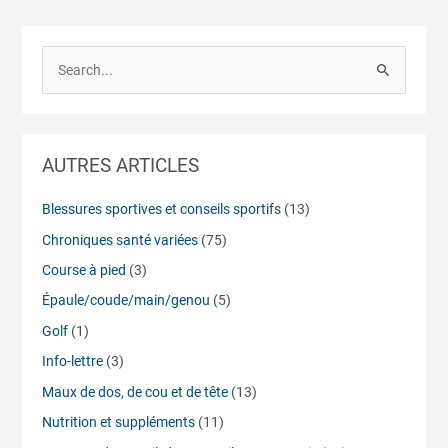
S
e
a
r
AUTRES ARTICLES
c
h
Blessures sportives et conseils sportifs
(13)
f
Chroniques santé variées
(75)
o
Course à pied
(3)
r
Épaule/coude/main/genou
(5)
:
Golf
(1)
Info-lettre
(3)
Maux de dos, de cou et de tête
(13)
Nutrition et suppléments
(11)