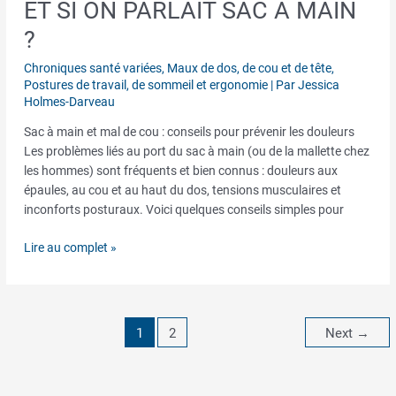
ET SI ON PARLAIT SAC À MAIN
Et
si
?
on
parlait
Chroniques santé variées
,
Maux de dos, de cou et de tête
,
sac
Postures de travail, de sommeil et ergonomie
| Par
Jessica
Holmes-Darveau
à
main
Sac à main et mal de cou : conseils pour prévenir les douleurs
?
Les problèmes liés au port du sac à main (ou de la mallette chez
les hommes) sont fréquents et bien connus : douleurs aux
épaules, au cou et au haut du dos, tensions musculaires et
inconforts posturaux. Voici quelques conseils simples pour
Lire au complet »
1
2
Next
→