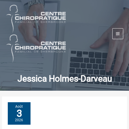
Aller
au
contenu
Jessica Holmes-Darveau
Août
3
2026