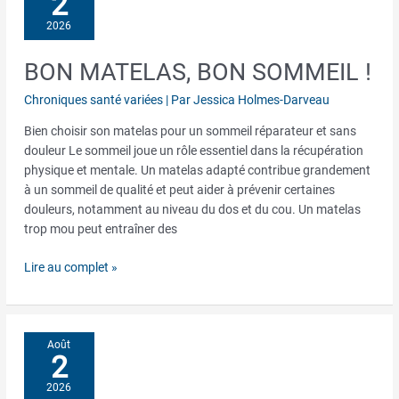
2
2026
BON MATELAS, BON SOMMEIL !
Bon
matelas,
Chroniques santé variées
| Par
Jessica Holmes-Darveau
bon
sommeil
Bien choisir son matelas pour un sommeil réparateur et sans
!
douleur Le sommeil joue un rôle essentiel dans la récupération
physique et mentale. Un matelas adapté contribue grandement
à un sommeil de qualité et peut aider à prévenir certaines
douleurs, notamment au niveau du dos et du cou. Un matelas
trop mou peut entraîner des
Lire au complet »
Août
2
2026