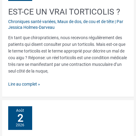
EST-CE UN VRAI TORTICOLIS ?
Est-
ce
Chroniques santé variées
,
Maux de dos, de cou et de tête
| Par
un
Jessica Holmes-Darveau
vrai
Torticolis
En tant que chiropraticiens, nous recevons régulièrement des
?
patients qui disent consulter pour un torticolis. Mais est-ce que
le terme torticolis est le terme approprié pour décrire un mal de
cou aigu ? Réponse: un réel torticolis est une condition médicale
très rare se manifestant par une contraction musculaire d’un
seul côté de la nuque,
Lire au complet »
Août
2
2026