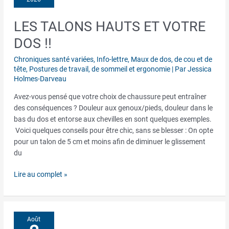
LES TALONS HAUTS ET VOTRE
Les
talons
DOS !!
hauts
et
Chroniques santé variées
,
Info-lettre
,
Maux de dos, de cou et de
votre
tête
,
Postures de travail, de sommeil et ergonomie
| Par
Jessica
Holmes-Darveau
dos
!!
Avez-vous pensé que votre choix de chaussure peut entraîner
des conséquences ? Douleur aux genoux/pieds, douleur dans le
bas du dos et entorse aux chevilles en sont quelques exemples.
Voici quelques conseils pour être chic, sans se blesser : On opte
pour un talon de 5 cm et moins afin de diminuer le glissement
du
Lire au complet »
Août