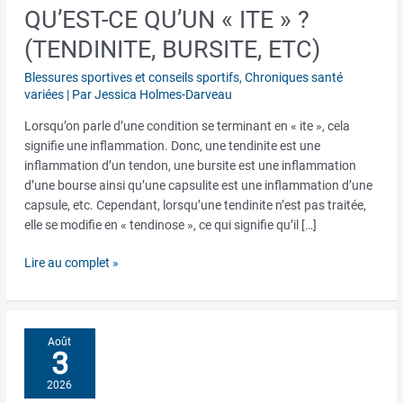
QU’EST-CE QU’UN « ITE » ?
Qu’est-
ce
(TENDINITE, BURSITE, ETC)
qu’un
«
Blessures sportives et conseils sportifs
,
Chroniques santé
ite
variées
| Par
Jessica Holmes-Darveau
»
Lorsqu’on parle d’une condition se terminant en « ite », cela
?
signifie une inflammation. Donc, une tendinite est une
(tendinite,
inflammation d’un tendon, une bursite est une inflammation
bursite,
d’une bourse ainsi qu’une capsulite est une inflammation d’une
etc)
capsule, etc. Cependant, lorsqu’une tendinite n’est pas traitée,
elle se modifie en « tendinose », ce qui signifie qu’il […]
Lire au complet »
Août
3
2026