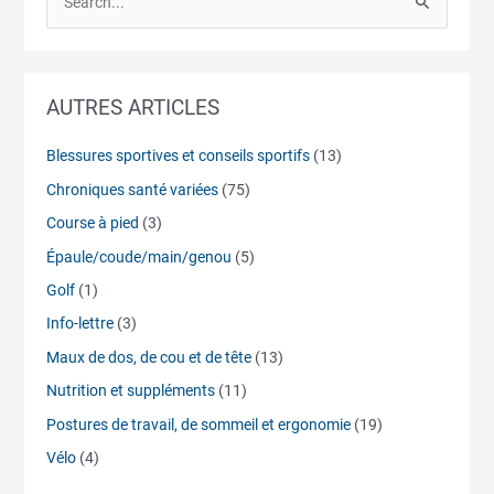
S
e
a
r
AUTRES ARTICLES
c
h
Blessures sportives et conseils sportifs
(13)
f
Chroniques santé variées
(75)
o
Course à pied
(3)
r
Épaule/coude/main/genou
(5)
:
Golf
(1)
Info-lettre
(3)
Maux de dos, de cou et de tête
(13)
Nutrition et suppléments
(11)
Postures de travail, de sommeil et ergonomie
(19)
Vélo
(4)