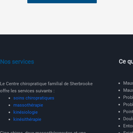
Ce qu
Nos services
Maux
Le Centre chiropratique familial de Sherbrooke
Maux
offre les services suivants :
Prob
soins chiropratiques
Prob
massothérapie
Poin
kinésiologie
Doul
kinésithérapie
Ento
Sciat