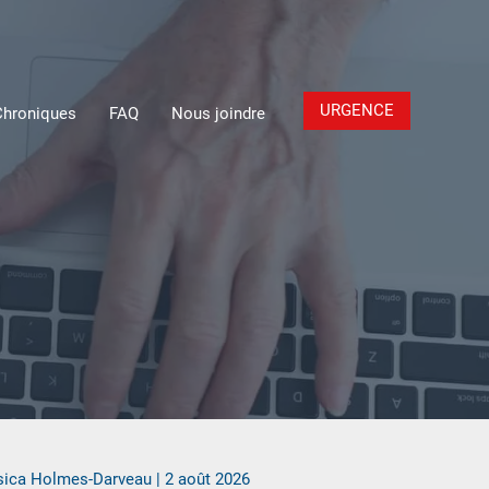
URGENCE
Chroniques
FAQ
Nous joindre
sica Holmes-Darveau
|
2 août 2026