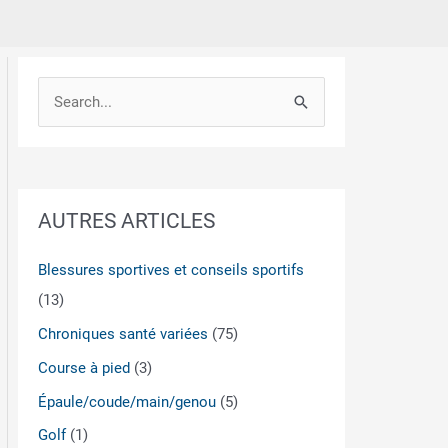
S
e
a
r
AUTRES ARTICLES
c
h
Blessures sportives et conseils sportifs
f
(13)
o
Chroniques santé variées
(75)
r
Course à pied
(3)
:
Épaule/coude/main/genou
(5)
Golf
(1)