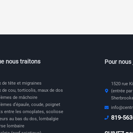
e nous traitons
Pour nous 
 de tête et migraines
1520 rue K
 de cou, torticolis, maux de dos
(entrée par
lèmes de mâchoire
Sherbrooke
lèmes d’épaule, coude, poignet
info@centr
ts entre les omoplates, scoliose
819-563
eurs au bas du dos, lombalgie
rse lombaire
algie (nerf sciatique)