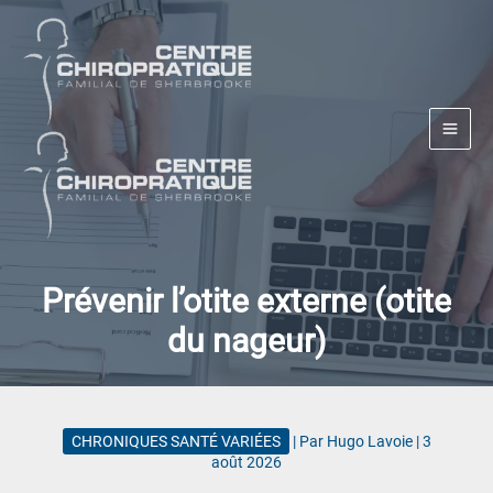
Aller
au
contenu
Prévenir l’otite externe (otite
du nageur)
CHRONIQUES SANTÉ VARIÉES
| Par
Hugo Lavoie
|
3
août 2026