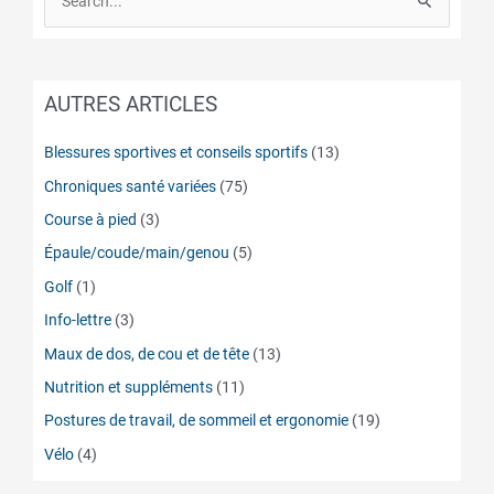
S
e
a
r
AUTRES ARTICLES
c
Blessures sportives et conseils sportifs
(13)
h
f
Chroniques santé variées
(75)
o
Course à pied
(3)
r
Épaule/coude/main/genou
(5)
:
Golf
(1)
Info-lettre
(3)
Maux de dos, de cou et de tête
(13)
Nutrition et suppléments
(11)
Postures de travail, de sommeil et ergonomie
(19)
Vélo
(4)