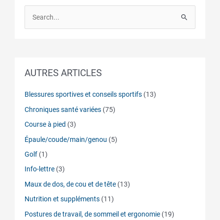
S
e
a
r
AUTRES ARTICLES
c
h
Blessures sportives et conseils sportifs
(13)
f
Chroniques santé variées
(75)
o
Course à pied
(3)
r
:
Épaule/coude/main/genou
(5)
Golf
(1)
Info-lettre
(3)
Maux de dos, de cou et de tête
(13)
Nutrition et suppléments
(11)
Postures de travail, de sommeil et ergonomie
(19)