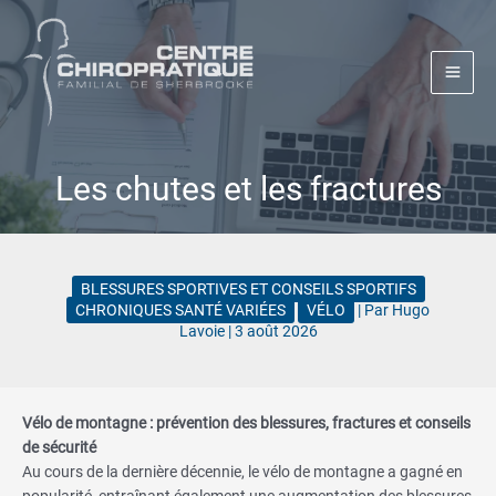
Aller
au
contenu
Les chutes et les fractures
BLESSURES SPORTIVES ET CONSEILS SPORTIFS
CHRONIQUES SANTÉ VARIÉES
VÉLO
| Par
Hugo
Lavoie
|
3 août 2026
Vélo de montagne : prévention des blessures, fractures et conseils
de sécurité
Au cours de la dernière décennie, le vélo de montagne a gagné en
popularité, entraînant également une augmentation des blessures